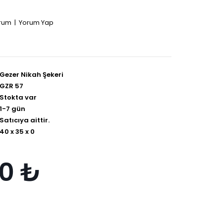
orum
|
Yorum Yap
Gezer Nikah Şekeri
GZR 57
Stokta var
1-7 gün
Satıcıya aittir.
40 x 35 x 0
0 ₺