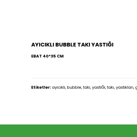
AYICIKLI BUBBLE TAKI YASTIĞI
EBAT 40*35 CM
Etiketler:
ayicikli
,
bubble
,
taki
,
yastiĞi
,
takı
,
yastıkları
,