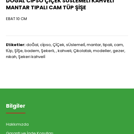
DOĞAL CİPSO ÇİÇEK SÜSLEMELİ KAHVELİ
MANTAR TIPALI CAM TÜP ŞİŞE
EBAT 10 CM
Etiketler:
doĞal
,
cİpso
,
ÇİÇek
,
sÜslemelİ
,
mantar
,
tipali
,
cam
,
tÜp
,
ŞİŞe
,
badem
,
Şekerli
,
,
kahveli
,
Çikolatalı
,
modeller
,
gezer
,
nikah
,
Şekeri kahvelİ
Bilgiler
Hakkımızda
Garanti ve İade Koşulları