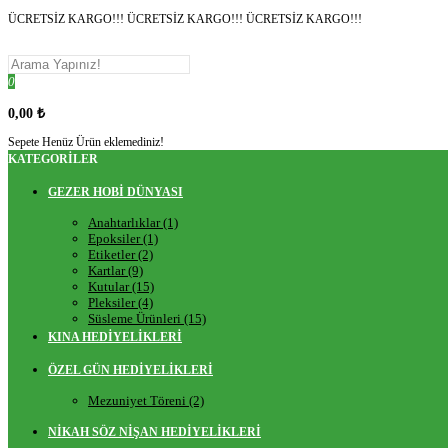
ÜCRETSİZ KARGO!!! ÜCRETSİZ KARGO!!! ÜCRETSİZ KARGO!!!
0
0,00 ₺
Sepete Henüz Ürün eklemediniz!
KATEGORILER
GEZER HOBİ DÜNYASI
Anahtarlıklar (1)
Epoksiler (1)
Etiketler (2)
Kartlar (9)
Kutular (15)
Pleksiler (4)
Süsleme Ürünleri (15)
KINA HEDİYELİKLERİ
ÖZEL GÜN HEDİYELİKLERİ
Mezuniyet Töreni (2)
NİKAH SÖZ NİŞAN HEDİYELİKLERİ