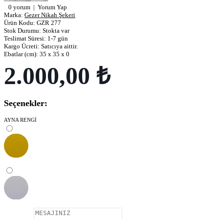
0 yorum
|
Yorum Yap
Marka:
Gezer Nikah Şekeri
Ürün Kodu:
GZR 277
Stok Durumu:
Stokta var
Teslimat Süresi:
1-7 gün
Kargo Ücreti:
Satıcıya aittir.
Ebatlar (cm):
35 x 35 x 0
2.000,00 ₺
Seçenekler:
AYNA RENGİ