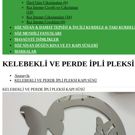
Özel Gün Çikolataları (6)
Kız İsteme Çiçeği ve Çikolatası
(10)
Kız İsteme Çikolataları (34)
Kız İsteme Çiçekleri (6)
SÖZ NİŞAN & DAMAT TEPSİSİ & İNCİLİ KURDELE & TAKI KURDEL
SÖZ MENDİLİ FANUSLARI
MASAÜSTÜ İSİMLİKLER
SÖZ NİŞAN DÜĞÜN KINA VE EV KAPI SÜSLERİ
MARKALAR
KELEBEKLİ VE PERDE İPLİ PLEKSİ
Anasayfa
KELEBEKLİ VE PERDE İPLİ PLEKSİ KAPI SÜSÜ
KELEBEKLİ VE PERDE İPLİ PLEKSİ KAPI SÜSÜ