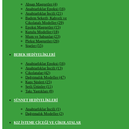
Ahşap Magnetler (4)
Anahtarlıklar Epoksi (16)
Anahtarlıklar İncili (21)
Badem Şekerli, Kahveli ve
Çikolatalı Modeller (29)
Epoksi Magnetler (15)
Kutulu Modeller (18)
Mum ve Sabunlar (23)
Pleksi Magnetler (26)
Şişeler (55)
BEBEK HEDİYELİKLERİ
Anahtarlıklar Epoksi (16)
Anahtarlıklar İncili (13)
Çikolatalar (42)
Dağıtmalık Modeller (47)
Kapı Süsleri (25)
Setli Ürünler (11)
Takı Yastıkları (8)
SÜNNET HEDİYELİKLERİ
Anahtarlıklar İncili (1)
Dağıtmalık Modeller (2)
KIZ İSTEME ÇİÇEĞİ VE ÇİKOLATALAR