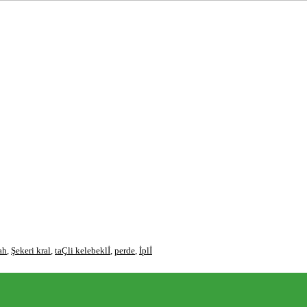
ah
,
Şekeri kral
,
taÇli kelebeklİ
,
perde
,
İplİ