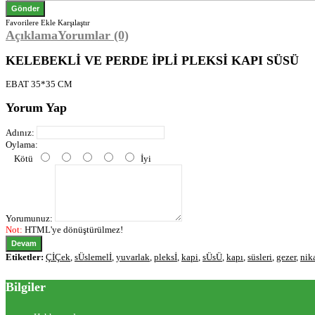
Favorilere Ekle
Karşılaştır
Açıklama
Yorumlar (0)
KELEBEKLİ VE PERDE İPLİ PLEKSİ KAPI SÜSÜ
EBAT 35*35 CM
Yorum Yap
Adınız:
Oylama:
Kötü
İyi
Yorumunuz:
Not:
HTML'ye dönüştürülmez!
Devam
Etiketler:
ÇİÇek
,
sÜslemelİ
,
yuvarlak
,
pleksİ
,
kapi
,
sÜsÜ
,
kapı
,
süsleri
,
gezer
,
nik
Bilgiler