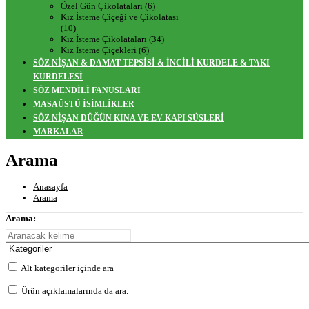
Özel Gün Çikolataları (6)
Kız İsteme Çiçeği ve Çikolatası
(10)
Kız İsteme Çikolataları (34)
Kız İsteme Çiçekleri (6)
SÖZ NİŞAN & DAMAT TEPSİSİ & İNCİLİ KURDELE & TAKI
KURDELESİ
SÖZ MENDİLİ FANUSLARI
MASAÜSTÜ İSİMLİKLER
SÖZ NİŞAN DÜĞÜN KINA VE EV KAPI SÜSLERİ
MARKALAR
Arama
Anasayfa
Arama
Arama:
Alt kategoriler içinde ara
Ürün açıklamalarında da ara.