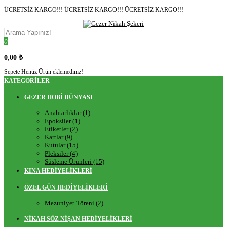
ÜCRETSİZ KARGO!!! ÜCRETSİZ KARGO!!! ÜCRETSİZ KARGO!!!
0
0,00 ₺
Sepete Henüz Ürün eklemediniz!
KATEGORILER
GEZER HOBİ DÜNYASI
Anahtarlıklar (1)
Epoksiler (1)
Etiketler (2)
Kartlar (9)
Kutular (15)
Pleksiler (4)
Süsleme Ürünleri (15)
KINA HEDİYELİKLERİ
ÖZEL GÜN HEDİYELİKLERİ
Mezuniyet Töreni (2)
NİKAH SÖZ NİŞAN HEDİYELİKLERİ