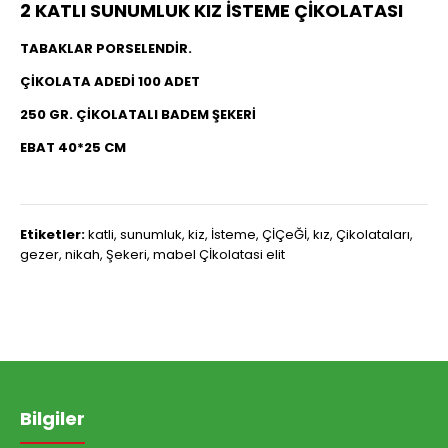
2 KATLI SUNUMLUK KIZ İSTEME ÇİKOLATASI
TABAKLAR PORSELENDİR.
ÇİKOLATA ADEDİ 100 ADET
250 GR. ÇİKOLATALI BADEM ŞEKERİ
EBAT 40*25 CM
Etiketler:
katli
,
sunumluk
,
kiz
,
İsteme
,
ÇİÇeĞİ
,
kız
,
Çikolataları
,
gezer
,
nikah
,
Şekeri
,
mabel Çİkolatasi elit
Bilgiler