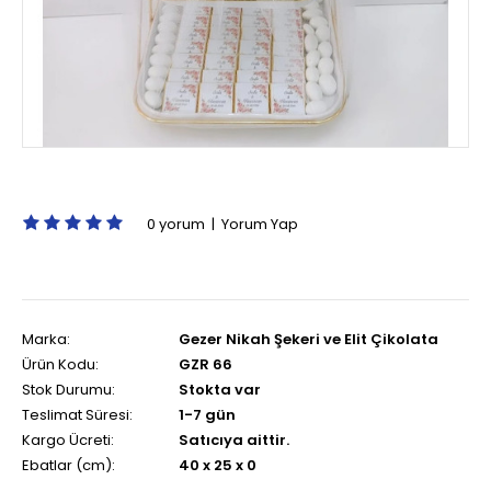
0 yorum
|
Yorum Yap
Marka:
Gezer Nikah Şekeri ve Elit Çikolata
Ürün Kodu:
GZR 66
Stok Durumu:
Stokta var
Teslimat Süresi:
1-7 gün
Kargo Ücreti:
Satıcıya aittir.
Ebatlar (cm):
40 x 25 x 0