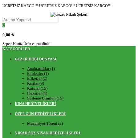
ÜCRETSİZ KARGO!!! ÜCRETSİZ KARGO!!! ÜCRETSİZ KARGO!!!
0
0,00 ₺
Sepete Henüz Ürün eklemediniz!
KATEGORILER
GEZER HOBİ DÜNYASI
Anahtarlıklar (1)
Epoksiler (1)
Etiketler (2)
Kartlar (9)
Kutular (15)
Pleksiler (4)
Süsleme Ürünleri (15)
KINA HEDİYELİKLERİ
ÖZEL GÜN HEDİYELİKLERİ
Mezuniyet Töreni (2)
NİKAH SÖZ NİŞAN HEDİYELİKLERİ