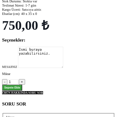
Stok Durumu:
Stokta var
Teslimat Süresi:
1-7 gün
Kargo Ücreti:
Satıcıya aittir.
Ebatlar (cm):
40 x 35 x 0
750,00 ₺
Seçenekler:
MESAJINIZ
Miktar
ÜRÜN HAKKINDA SORU SOR
SORU SOR
Adınız: