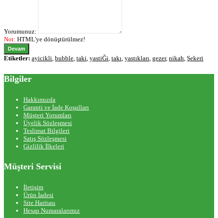
Yorumunuz:
Not:
HTML'ye dönüştürülmez!
Devam
Etiketler:
ayicikli
,
bubble
,
taki
,
yastiĞi
,
takı
,
yastıkları
,
gezer
,
nikah
,
Şekeri
Bilgiler
Hakkımızda
Garanti ve İade Koşulları
Müşteri Yorumları
Üyelik Sözleşmesi
Teslimat Bilgileri
Satış Sözleşmesi
Gizlilik İlkeleri
Müşteri Servisi
İletişim
Ürün İadesi
Site Haritası
Hesap Numaralarımız