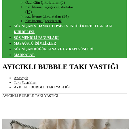
Özel Gün Çikolataları (6)
Kız İsteme Çiçeği ve Çikolatası
(10)
Kız İsteme Çikolataları (34)
Kız İsteme Çiçekleri (6)
SÖZ NİŞAN & DAMAT TEPSİSİ & İNCİLİ KURDELE & TAKI
KURDELESİ
SÖZ MENDİLİ FANUSLARI
MASAÜSTÜ İSİMLİKLER
SÖZ NİŞAN DÜĞÜN KINA VE EV KAPI SÜSLERİ
MARKALAR
AYICIKLI BUBBLE TAKI YASTIĞI
Anasayfa
Takı Yastıkları
AYICIKLI BUBBLE TAKI YASTIĞI
AYICIKLI BUBBLE TAKI YASTIĞI