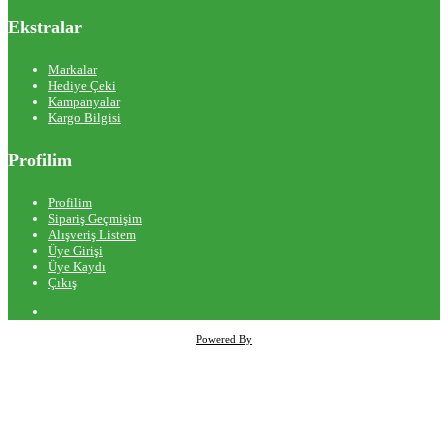
Ekstralar
Markalar
Hediye Çeki
Kampanyalar
Kargo Bilgisi
Profilim
Profilim
Sipariş Geçmişim
Alışveriş Listem
Üye Girişi
Üye Kaydı
Çıkış
Powered By